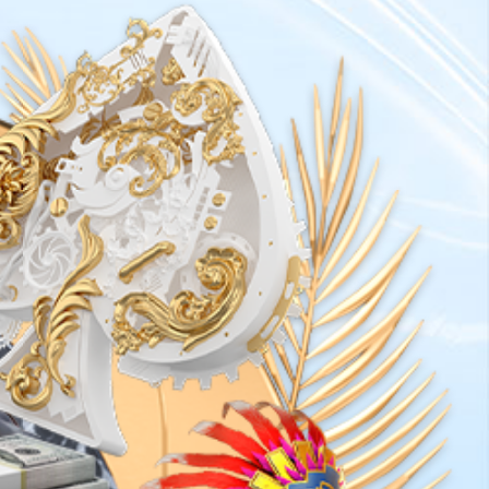
邀参加
河南省国防科工局领导及中船重工
集团第七一三研究所专家莅临我公
司考察指导工作