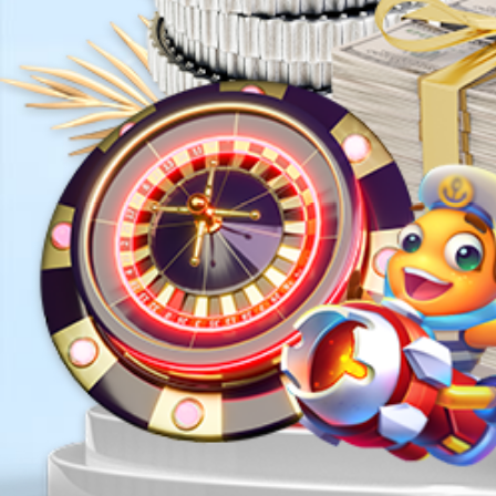
仪式上，陕煤集团榆北公司副总经理赵炳文对
兀钥竽谕馕烁冻龅呐腿〉玫某杉ū硎境浞挚隙ǎ绕
的设备厂商，克服重重困难，以过硬的质量保证了