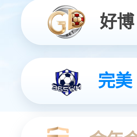
上一篇：
公司开展2020年“安全生产月”活动
下一篇：
安全复工，全力战“疫”
关于拉斯维加斯
产品中心
资讯动
官网
产品研发
公司动态
集团简介
液压支架系列
行业动态
企业文化
刮板输送机系列
发展历程
采煤机系列
资质荣誉
掘进机系列