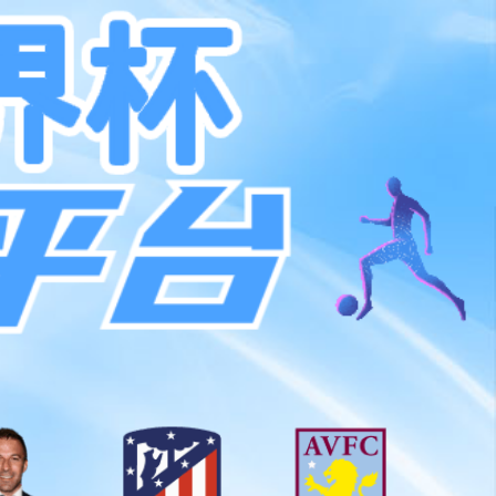

系
加入拉斯维加斯官网
客户服务
博士后工作
DYNAMICS
首页
>
资讯动态
>
公司动态
相关推荐