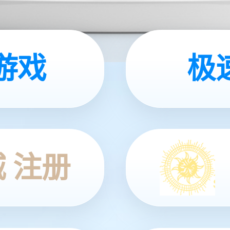
现工作面人员精准定位、支架协同控制、三机设备协调控制
的智能化运行模式条件，可实现无人操作，远程控制生产模式，是自
导致回款不及时资金紧张
,
人员不能及时到岗
,
采购物资发货跟不上等种
制定了“提产增效”的战略目标，公司各单位积极协调配合，千方百计组
4
小时不间断生产，克服重重困难，完成本次支架订单。为公司薄煤
质保量交付订单。