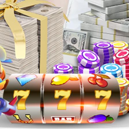
小保当公司二号煤矿
132201
智慧综采工作面设备地面联合试运转成功表示
渫怀銮康髁耸芤咔橛跋旄垂ぱ悠冢粤种5001拉斯维加斯,拉斯维加
按期交货，为此次联合试运转奠定了坚实基础。