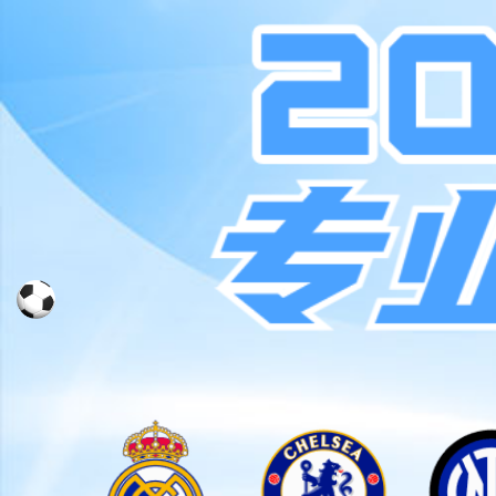
拉斯维加斯官方网站-(中国)有限公司
首
公司动态
公司动态
行业动态
董事长郭现生应邀参加小保当煤矿


2020-06-11
11954